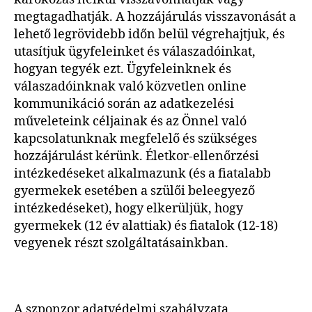
megtagadhatják. A hozzájárulás visszavonását a
lehető legrövidebb időn belül végrehajtjuk, és
utasítjuk ügyfeleinket és válaszadóinkat,
hogyan tegyék ezt. Ügyfeleinknek és
válaszadóinknak való közvetlen online
kommunikáció során az adatkezelési
műveleteink céljainak és az Önnel való
kapcsolatunknak megfelelő és szükséges
hozzájárulást kérünk. Életkor-ellenőrzési
intézkedéseket alkalmazunk (és a fiatalabb
gyermekek esetében a szülői beleegyező
intézkedéseket), hogy elkerüljük, hogy
gyermekek (12 év alattiak) és fiatalok (12-18)
vegyenek részt szolgáltatásainkban.
A szponzor adatvédelmi szabályzata